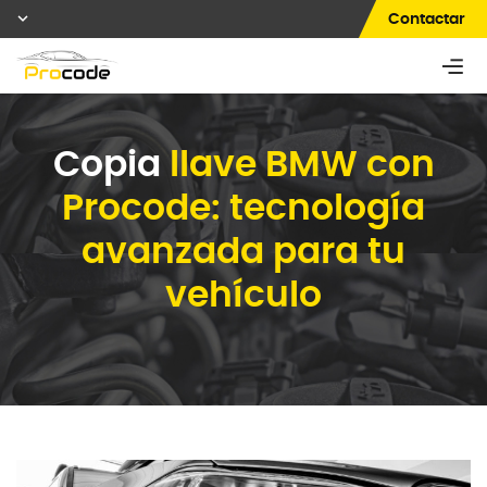
Contactar
Copia
llave BMW con
Procode: tecnología
avanzada para tu
vehículo